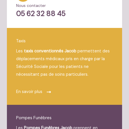
Nous contacter
05 62 32 88 45
Taxis
Les
taxis conventionnés Jacob
permettent des
déplacements médicaux pris en charge par la
Sécurité Sociale pour les patients ne
nécessitant pas de soins particuliers.
En savoir plus
Pompes Funèbres
Les
Pompes Funèbres Jacob
prennent en