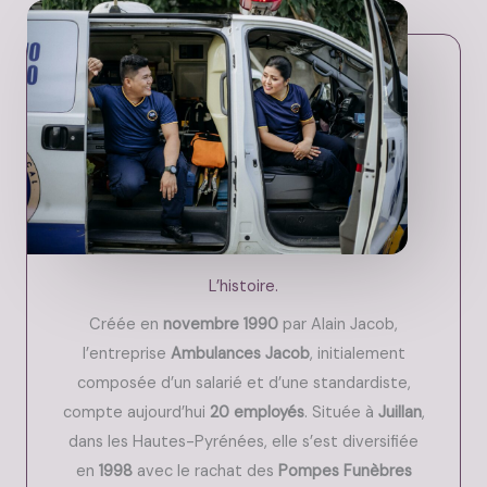
L’histoire.
Créée en
novembre 1990
par Alain Jacob,
l’entreprise
Ambulances Jacob
, initialement
composée d’un salarié et d’une standardiste,
compte aujourd’hui
20 employés
. Située à
Juillan
,
dans les Hautes-Pyrénées, elle s’est diversifiée
en
1998
avec le rachat des
Pompes Funèbres